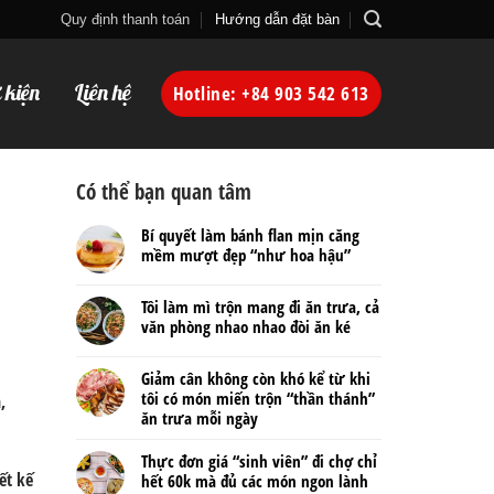
Quy định thanh toán
Hướng dẫn đặt bàn
ự kiện
Liên hệ
Hotline: +84 903 542 613
Có thể bạn quan tâm
Bí quyết làm bánh flan mịn căng
mềm mượt đẹp “như hoa hậu”
Tôi làm mì trộn mang đi ăn trưa, cả
văn phòng nhao nhao đòi ăn ké
Giảm cân không còn khó kể từ khi
tôi có món miến trộn “thần thánh”
,
ăn trưa mỗi ngày
Thực đơn giá “sinh viên” đi chợ chỉ
ết kế
hết 60k mà đủ các món ngon lành