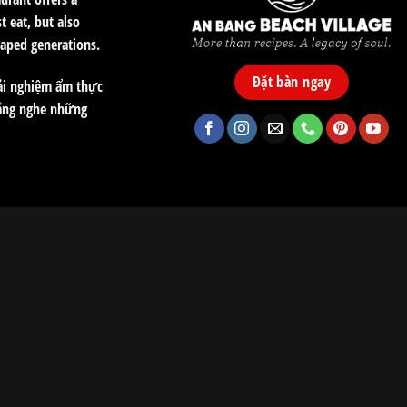
t eat, but also
haped generations.
Đặt bàn ngay
ải nghiệm ẩm thực
lắng nghe những