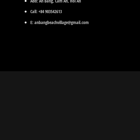
Add:
An Bang, Cam An, Hoi An
Call:
+84 903542613
E:
anbangbeachvillage@gmail.com