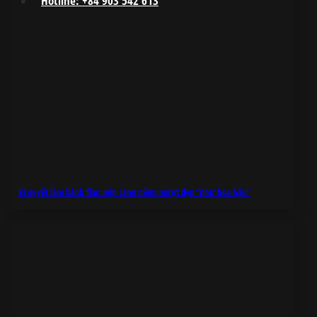
Hotline: +84 903 542 613
Bí quyết làm bánh flan mịn căng mềm mượt đẹp “như hoa hậu”