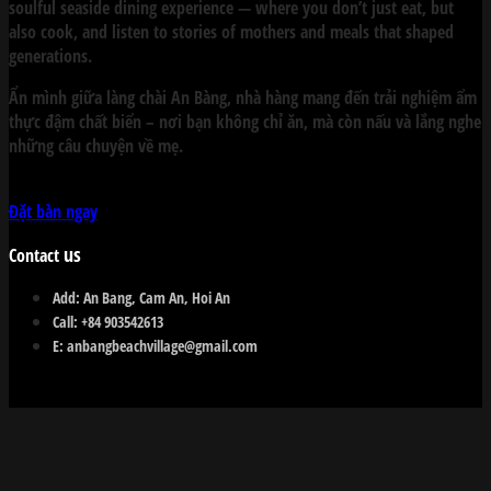
soulful seaside dining experience — where you don’t just eat, but
also cook, and listen to stories of mothers and meals that shaped
generations.
Ẩn mình giữa làng chài An Bàng, nhà hàng mang đến trải nghiệm ẩm
thực đậm chất biển – nơi bạn không chỉ ăn, mà còn nấu và lắng nghe
những câu chuyện về mẹ.
Đặt bàn ngay
us
Contact
Add:
An Bang, Cam An, Hoi An
Call:
+84 903542613
E:
anbangbeachvillage@gmail.com