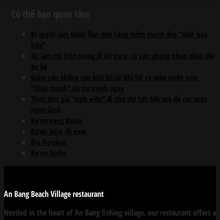
Có thể bạn quan tâm
Bí quyết làm bánh flan mịn căng mềm mượt đẹp “như hoa
hậu”
Tôi làm mì trộn mang đi ăn trưa, cả văn phòng nhao nhao đòi
ăn ké
Giảm cân không còn khó kể từ khi tôi có món miến trộn
“thần thánh” ăn trưa mỗi ngày
Thực đơn giá “sinh viên” đi chợ chỉ hết 60k mà đủ các món
ngon lành
Rượu vang Rosso
Rượu John đỏ new
Bia Heniken
Rượu Sochu
An Bang Beach Village restaurant
Nestled in the heart of An Bang fishing village, our restaurant offers a