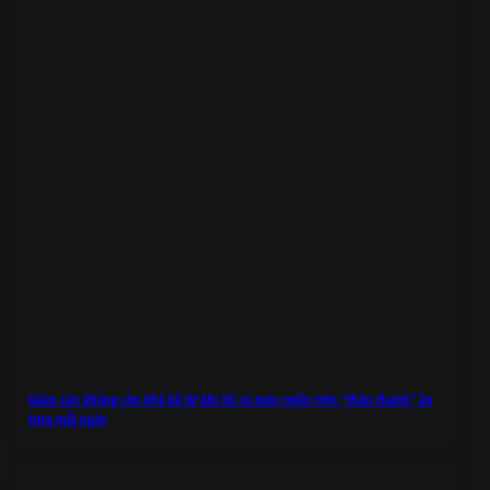
Giảm cân không còn khó kể từ khi tôi có món miến trộn “thần thánh” ăn
trưa mỗi ngày